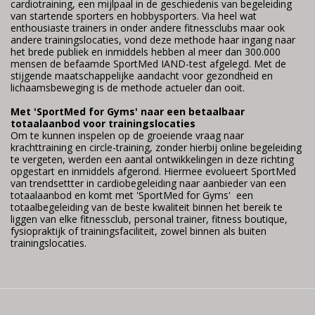
cardiotraining, een mijlpaal in de geschiedenis van begeleiding
van startende sporters en hobbysporters. Via heel wat
enthousiaste trainers in onder andere fitnessclubs maar ook
andere trainingslocaties, vond deze methode haar ingang naar
het brede publiek en inmiddels hebben al meer dan 300.000
mensen de befaamde SportMed IAND-test afgelegd. Met de
stijgende maatschappelijke aandacht voor gezondheid en
lichaamsbeweging is de methode actueler dan ooit.
Met 'SportMed for Gyms' naar een betaalbaar
totaalaanbod voor trainingslocaties
Om te kunnen inspelen op de groeiende vraag naar
krachttraining en circle-training, zonder hierbij online begeleiding
te vergeten, werden een aantal ontwikkelingen in deze richting
opgestart en inmiddels afgerond. Hiermee evolueert SportMed
van trendsettter in cardiobegeleiding naar aanbieder van een
totaalaanbod en komt met 'SportMed for Gyms' een
totaalbegeleiding van de beste kwaliteit binnen het bereik te
liggen van elke fitnessclub, personal trainer, fitness boutique,
fysiopraktijk of trainingsfaciliteit, zowel binnen als buiten
trainingslocaties.